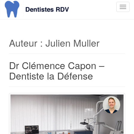
T
o
g
g
l
Auteur :
Julien Muller
e
n
a
Dr Clémence Capon –
v
i
Dentiste la Défense
g
a
t
i
o
n