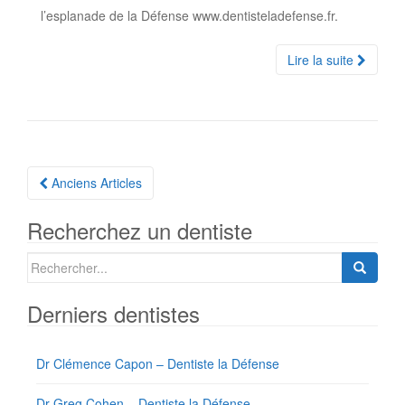
l’esplanade de la Défense www.dentisteladefense.fr.
Lire la suite
Navigation
Anciens Articles
Articles
Recherchez un dentiste
Search
for:
Derniers dentistes
Dr Clémence Capon – Dentiste la Défense
Dr Greg Cohen – Dentiste la Défense